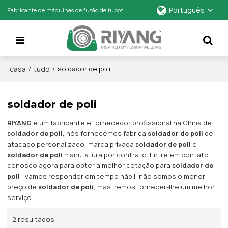
Português
Fabricante de máquinas de fusão de tubos
casa
tudo
/
/
soldador de poli
soldador de poli
RIYANG
é um fabricante e fornecedor profissional na China de
soldador de poli
, nós fornecemos fábrica
soldador de poli
de
atacado personalizado, marca privada
soldador de poli
e
soldador de poli
manufatura por contrato. Entre em contato
conosco agora para obter a melhor cotação para
soldador de
poli
, vamos responder em tempo hábil, não somos o menor
preço de
soldador de poli
, mas iremos fornecer-lhe um melhor
serviço.
2 resultados