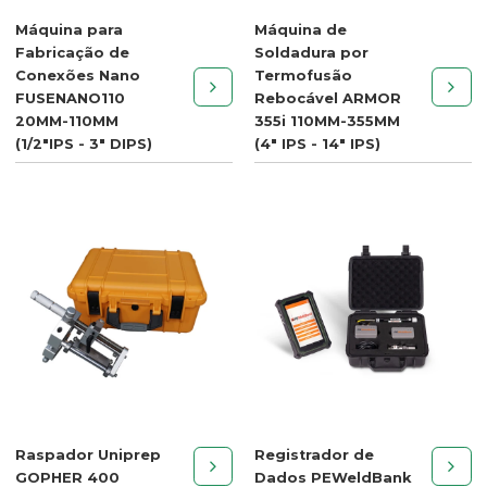
Máquina para
Máquina de
Fabricação de
Soldadura por
Conexões Nano
Termofusão
FUSENANO110
Rebocável ARMOR
20MM-110MM
355i 110MM-355MM
(1/2"IPS - 3" DIPS)
(4" IPS - 14" IPS)
Raspador Uniprep
Registrador de
GOPHER 400
Dados PEWeldBank