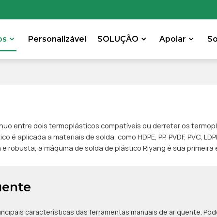
os
Personalizável
SOLUÇÃO
Apoiar
S
nuo entre dois termoplásticos compatíveis ou derreter os termoplá
ico é aplicada a materiais de solda, como HDPE, PP, PVDF, PVC, L
a e robusta, a máquina de solda de plástico Riyang é sua primeira
uente
principais características das ferramentas manuais de ar quente. Po