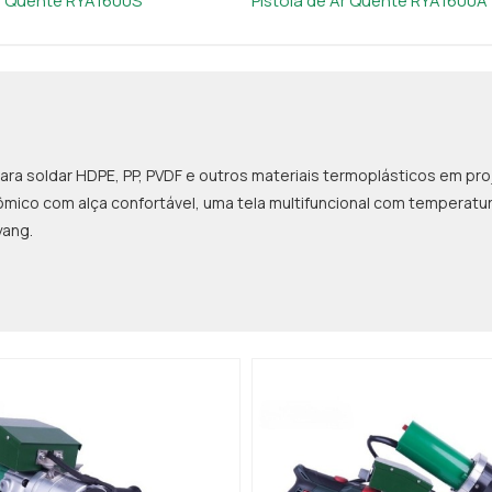
Ar Quente RYA1600S
Pistola de Ar Quente RYA1600A
ra soldar HDPE, PP, PVDF e outros materiais termoplásticos em pr
ômico com alça confortável, uma tela multifuncional com temperatu
yang.