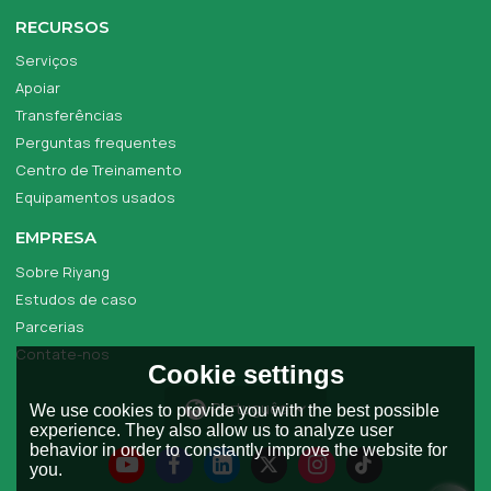
RECURSOS
Serviços
Apoiar
Transferências
Perguntas frequentes
Centro de Treinamento
Equipamentos usados
EMPRESA
Sobre Riyang
Estudos de caso
Parcerias
Contate-nos
Cookie settings
Português
We use cookies to provide you with the best possible
experience. They also allow us to analyze user
behavior in order to constantly improve the website for
you.