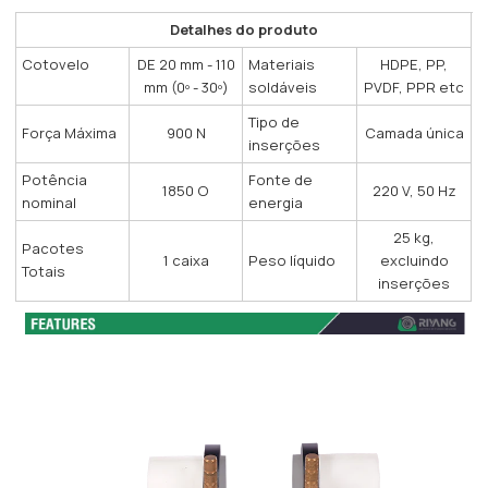
Detalhes do produto
Cotovelo
DE 20 mm - 110
Materiais
HDPE, PP,
mm (0º - 30º)
soldáveis
PVDF, PPR etc
Tipo de
Força Máxima
900 N
Camada única
inserções
Potência
Fonte de
220 V, 50 Hz
1850 O
nominal
energia
25 kg,
Pacotes
1 caixa
Peso líquido
excluindo
Totais
inserções