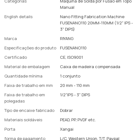
Categorias
Máquina de Solda por Fusão em Topo
Manual
English details
Nano Fitting Fabrication Machine
FUSENANO110 20MM-110MM (1/2" IPS -
3" DIPS)
Marca
RIYANG
Especificações do produto
FUSENANO110
Certificado
CE, ISO9001
Material de embalagem
Caixa de madeira compensada
Quantidade mínima
1 conjunto
Faixa de trabalho em mm
20 mm - 110 mm
Faixa de trabalho em
1/2"IPS - 3" DIPS
polegadas
Tipo de encaixe fabricado
Dobrar
Materiais soldáveis
PEAD, PP, PVDF etc.
Porta
Xangai
forma de pagamento
L/C, Western Union, T/T, Paypal