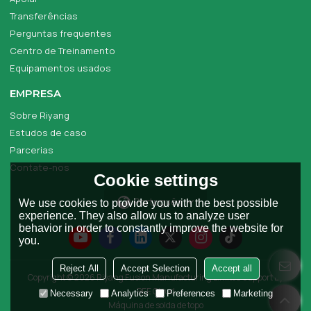
Transferências
Perguntas frequentes
Centro de Treinamento
Equipamentos usados
EMPRESA
Sobre Riyang
Estudos de caso
Parcerias
Contate-nos
Cookie settings
Português
We use cookies to provide you with the best possible
experience. They also allow us to analyze user
behavior in order to constantly improve the website for
you.
Reject All
Accept Selection
Accept all
Copyright © 2026
Riyang Fusion Manufacturing Limited
Support By
BEE Cloud
Necessary
Analytics
Preferences
Marketing
Máquina de solda de topo