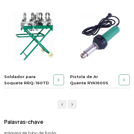
Soldador para
Pistola de Ar
Soquete RRQ-160TD
Quente RYA1600S
Palavras-chave
máquina de tubo de fusão