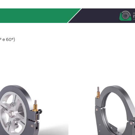
° e 60°)