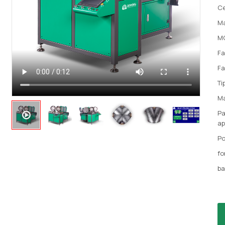
Ce
Ma
M
Fa
Fa
Ti
Ma
Pa
ap
Po
fo
ba