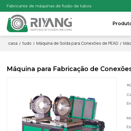
Fabricante de máquinas de fusão de tubos
Produt
/
/
/
casa
tudo
Máquina de Solda para Conexões de PEAD
Máq
Máquina para Fabricação de Conexões
a
Ca
En
M
Es