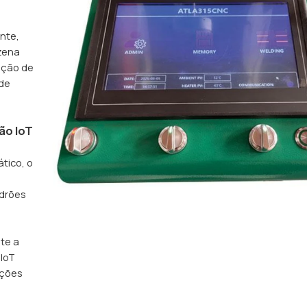
nte,
azena
ação de
ade
ão IoT
tico, o
adrões
e
ite a
 IoT
ações