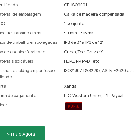
rtificado
CE, ISO9001
terial de embalagem
Caixa de madeira compensada
OQ
1 conjunto
ixa de trabalho em mm
90 mm - 315 mm
ixa de trabalho em polegadas
IPS de 3" a IPS de 12"
po de encaixe fabricado
Curva, Tee, Cruz e Y
teriais soldáveis
HDPE, PP, PVDF etc.
drão de soldagem por fusão
ISO21307, DVS2207, ASTM F2620 etc.
licado
rta
Xangai
rma de pagamento
L/C, Western Union, T/T, Paypal
ixar
Fale Agora