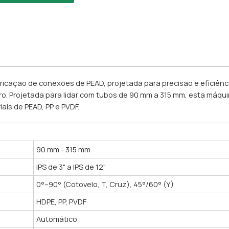
ricação de conexões de PEAD, projetada para precisão e eficiênc
. Projetada para lidar com tubos de 90 mm a 315 mm, esta máquin
ais de PEAD, PP e PVDF.
90 mm - 315 mm
IPS de 3" a IPS de 12"
0°–90° (Cotovelo, T, Cruz), 45°/60° (Y)
HDPE, PP, PVDF
Automático