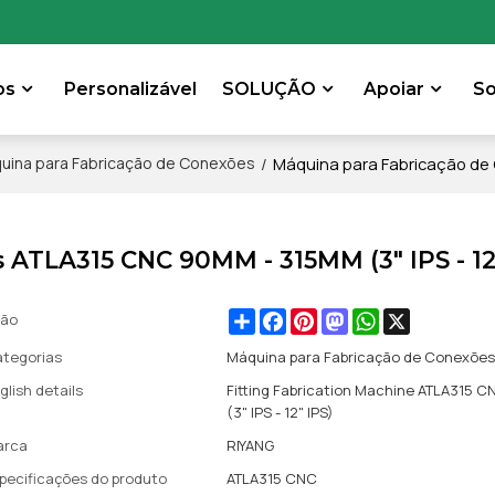
os
Personalizável
SOLUÇÃO
Apoiar
S
/
Máquina para Fabricação de 
uina para Fabricação de Conexões
 ATLA315 CNC 90MM - 315MM (3" IPS - 12
Share
Facebook
Pinterest
Mastodon
WhatsApp
X
ção
tegorias
Máquina para Fabricação de Conexõe
glish details
Fitting Fabrication Machine ATLA315 
(3" IPS - 12" IPS)
arca
RIYANG
pecificações do produto
ATLA315 CNC