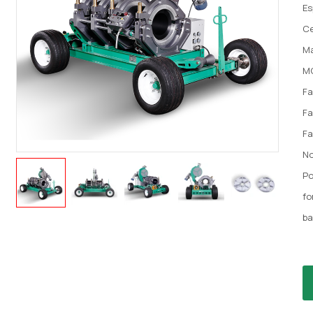
Es
Ce
Ma
M
Fa
Fa
Fa
No
Po
fo
ba