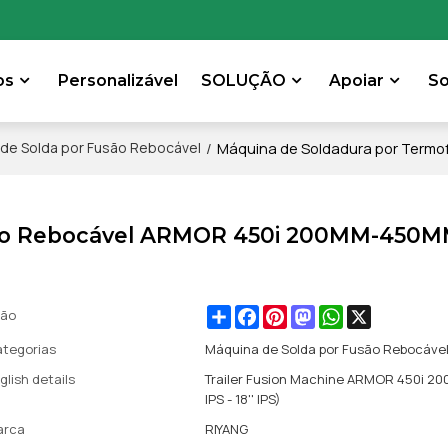
os
Personalizável
SOLUÇÃO
Apoiar
S
/
Máquina de Soldadura por Termof
de Solda por Fusão Rebocável
ão Rebocável ARMOR 450i 200MM-450MM 
Share
Facebook
Pinterest
Mastodon
WhatsApp
X
ção
tegorias
Máquina de Solda por Fusão Rebocáve
glish details
Trailer Fusion Machine ARMOR 450i 
IPS - 18'' IPS)
arca
RIYANG