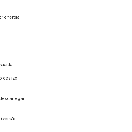
or energia
rápida
o deslize
 descarregar
 (versão