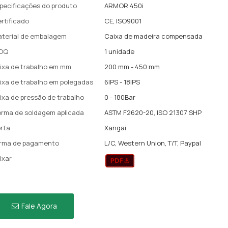
pecificações do produto
ARMOR 450i
rtificado
CE, ISO9001
terial de embalagem
Caixa de madeira compensada
OQ
1 unidade
ixa de trabalho em mm
200 mm - 450 mm
ixa de trabalho em polegadas
6IPS - 18IPS
ixa de pressão de trabalho
0 - 180Bar
rma de soldagem aplicada
ASTM F2620-20, ISO 21307 SHP
rta
Xangai
rma de pagamento
L/C, Western Union, T/T, Paypal
ixar
Fale Agora