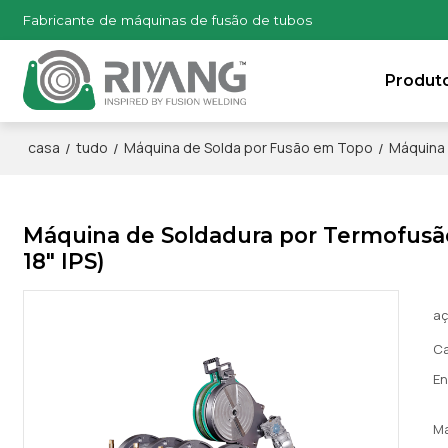
Fabricante de máquinas de fusão de tubos
Produt
/
/
/
casa
tudo
Máquina de Solda por Fusão em Topo
Máquina 
Máquina de Soldadura por Termofus
18" IPS)
a
Ca
En
M