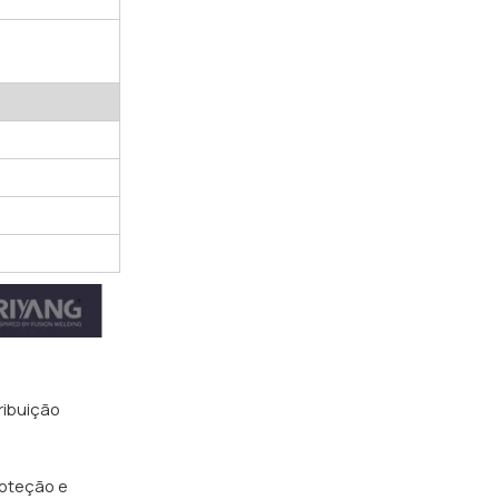
tribuição
roteção e