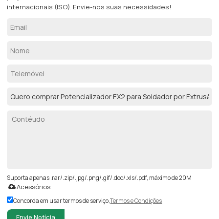
internacionais (ISO). Envie-nos suas necessidades!
Suporta apenas .rar/.zip/.jpg/.png/.gif/.doc/.xls/.pdf, máximo de 20M
Acessórios
Concorda em usar termos de serviço,
Termos e Condições
Envie Notícia