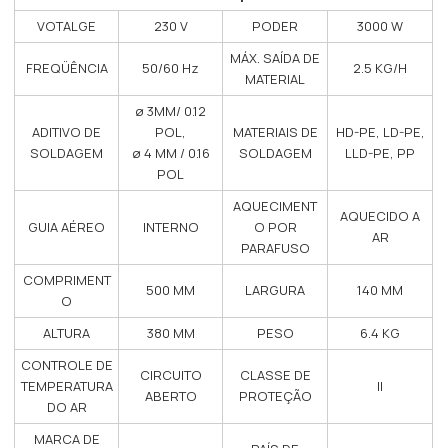
VOTALGE
230 V
PODER
3000 W
MÁX. SAÍDA DE
FREQÜÊNCIA
50/60 Hz
2.5 KG/H
MATERIAL
ø 3MM/ 0.12
ADITIVO DE
POL,
MATERIAIS DE
HD-PE, LD-PE,
SOLDAGEM
ø 4 MM / 0.16
SOLDAGEM
LLD-PE, PP
POL
AQUECIMENT
AQUECIDO A
GUIA AÉREO
INTERNO
O POR
AR
PARAFUSO
COMPRIMENT
500 MM
LARGURA
140 MM
O
ALTURA
380 MM
PESO
6.4 KG
CONTROLE DE
CIRCUITO
CLASSE DE
TEMPERATURA
II
ABERTO
PROTEÇÃO
DO AR
MARCA DE