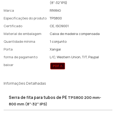
(8"-32"IPS)
Marca
RIYANG
Especificações do produto
TPS800
Certificado
CE, ISO9001
Material de embalagem
Caixa de madeira compensada
Quantidade mínima
1 conjunto
Porta
Xangai
forma de pagamento
L/C, Western Union, T/T, Paypal
baixar
Informações Detalhadas
Serra de fita para tubos de PE
TPS800 200 mm-
800 mm (8"-32" IPS)