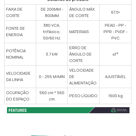
FAIXA DE
DE 200MM -
ÂNGULO MÁX.
67,5º
CORTE
800MM
DE CORTE
380 VCA,
PEAD - PP -
FONTE DE
trifásico,
MATERIAIS
PPR - PVDF -
ENERGIA
50/60 Hz
PVC
ERRO DE
POTÊNCIA
3,7 kW
ÂNGULO DE
≤1°
NOMINAL
CORTE
VELOCIDADE
VELOCIDADE
0 - 255 M/MIN
DE
AJUSTÁVEL
DA LINHA
ALIMENTAÇÃO
OCUPAÇÃO
560 cm * 560
PESO LÍQUIDO
1600 kg
DO ESPAÇO
cm