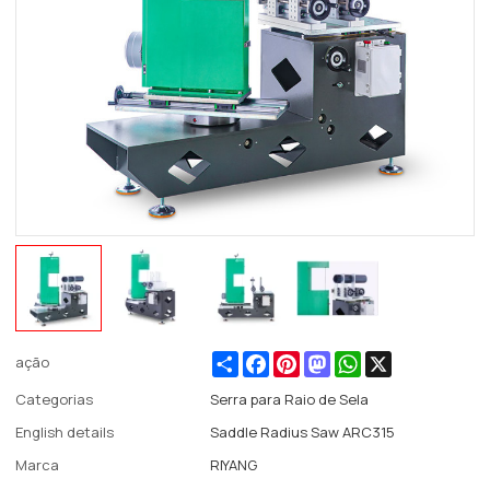
Share
Facebook
Pinterest
Mastodon
WhatsApp
X
ação
Categorias
Serra para Raio de Sela
English details
Saddle Radius Saw ARC315
Marca
RIYANG