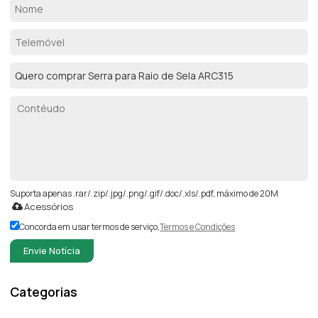
Suporta apenas .rar/.zip/.jpg/.png/.gif/.doc/.xls/.pdf, máximo de 20M
Acessórios
Concorda em usar termos de serviço,
Termos e Condições
Envie Notícia
Categorias