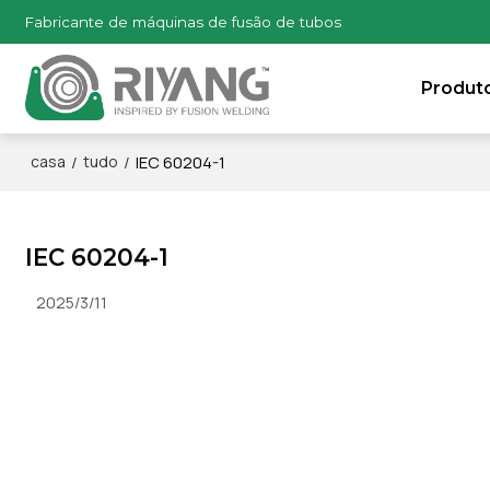
Fabricante de máquinas de fusão de tubos
Produt
/
/
IEC 60204-1
casa
tudo
IEC 60204-1
2025/3/11