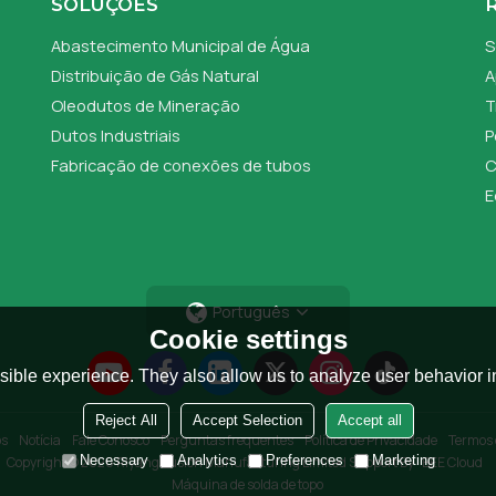
SOLUÇÕES
Abastecimento Municipal de Água
S
Distribuição de Gás Natural
A
Oleodutos de Mineração
T
Dutos Industriais
P
Fabricação de conexões de tubos
C
E
Português
Cookie settings
ible experience. They also allow us to analyze user behavior in
Reject All
Accept Selection
Accept all
os
Notícia
Fale Conosco
Perguntas frequentes
Política de Privacidade
Termos 
Necessary
Analytics
Preferences
Marketing
Copyright © 2026
Riyang Fusion Manufacturing Limited
Support By
BEE Cloud
Máquina de solda de topo